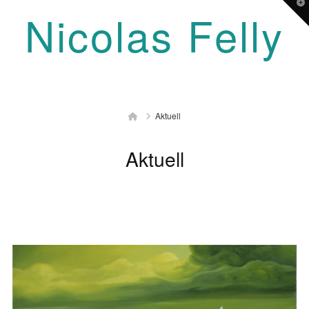
T
Nicolas Felly
t
W
Navigation
Home
Aktuell
Aktuell