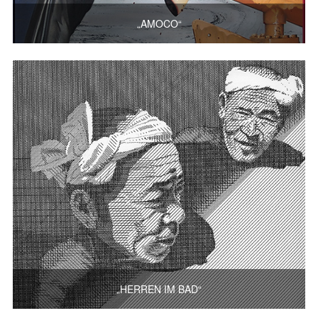
„AMOCO“
„HERREN IM BAD“