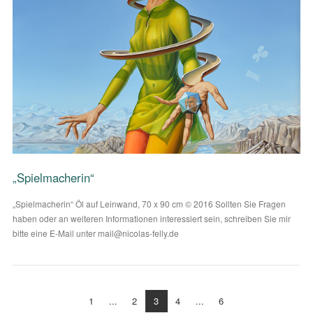
VIEW POST
„Spielmacherin“
„Spielmacherin“ Öl auf Leinwand, 70 x 90 cm © 2016 Sollten Sie Fragen
haben oder an weiteren Informationen interessiert sein, schreiben Sie mir
bitte eine E-Mail unter mail@nicolas-felly.de
1
...
2
3
4
...
6