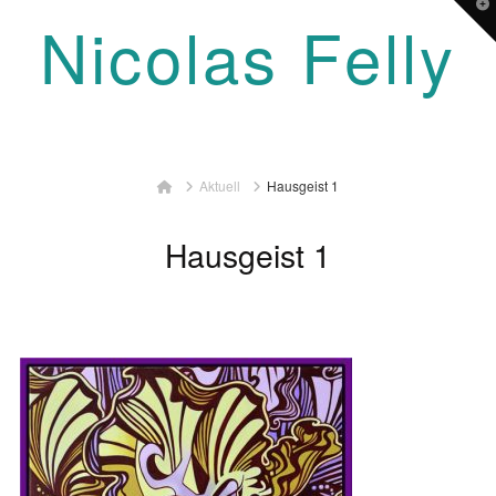
T
Nicolas Felly
t
W
Navigation
Home
Aktuell
Hausgeist 1
Hausgeist 1