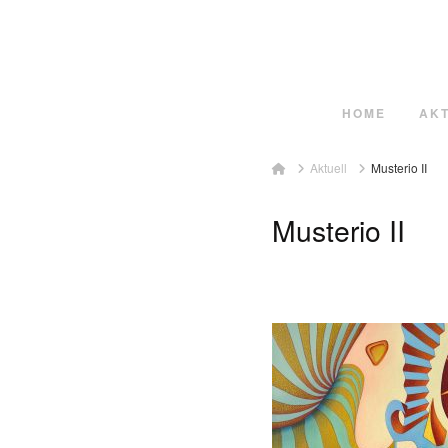
HOME
AK
Home
Aktuell
Musterio II
Musterio II