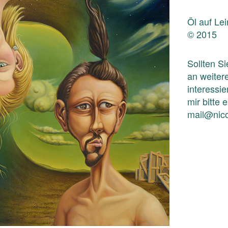
Öl auf Le
© 2015
Sollten S
an weiter
interessie
mir bitte 
mail@nico