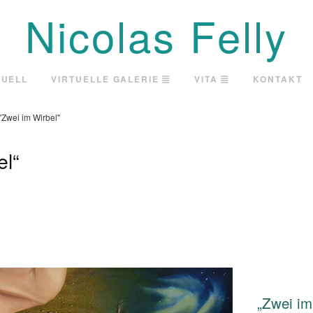
Nicolas Felly
TUELL
VIRTUELLE GALERIE
VITA
KONTAKT
"Zwei im Wirbel"
el“
„Zwei im